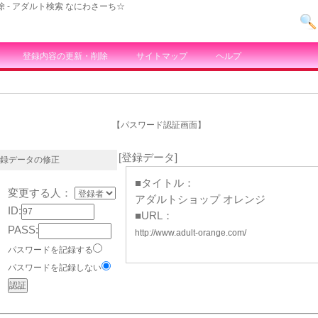
 - アダルト検索 なにわさーち☆
登録内容の更新・削除
サイトマップ
ヘルプ
【パスワード認証画面】
[登録データ]
録データの修正
■タイトル：
変更する人：
アダルトショップ オレンジ
ID:
■URL：
PASS:
http://www.adult-orange.com/
パスワードを記録する
パスワードを記録しない