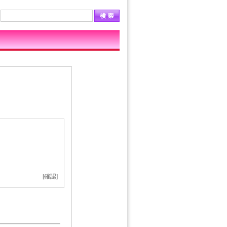
[
確認
]